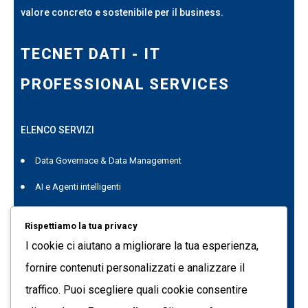
valore concreto e sostenibile per il business.
TECNET DATI - IT
PROFESSIONAL SERVICES
ELENCO SERVIZI
Data Governace & Data Management
AI e Agenti intelligenti
Project Management
Rispettiamo la tua privacy
Data Genius
I cookie ci aiutano a migliorare la tua esperienza,
Quest Data Management Platform
fornire contenuti personalizzati e analizzare il
traffico. Puoi scegliere quali cookie consentire
Formazione