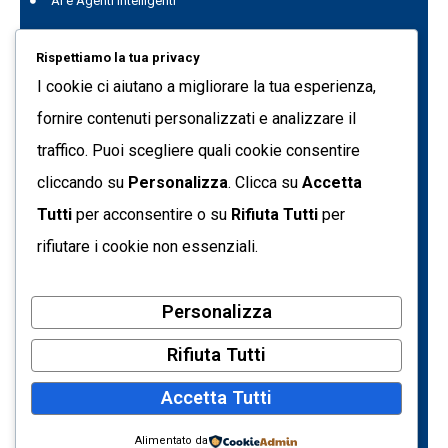
AI e Agenti intelligenti
Project Management
Rispettiamo la tua privacy
Data Genius
I cookie ci aiutano a migliorare la tua esperienza,
Quest Data Management Platform
fornire contenuti personalizzati e analizzare il
traffico. Puoi scegliere quali cookie consentire
Formazione
cliccando su
Personalizza
. Clicca su
Accetta
C.so Svizzera 185 10149 - Torino (TO) Italia
Tutti
per acconsentire o su
Rifiuta Tutti
per
info@tecnetdati.it
rifiutare i cookie non essenziali.
+39 011 7718090
Personalizza
Partita IVA: 05793500017
Codice Fiscale: 09205650154
Rifiuta Tutti
Registro Imprese di Torino – REA n. 719161
Accetta Tutti
Capitale sociale € 10.400,00 i.v.
Privacy Policy
Alimentato da