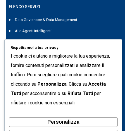
ELENCO SERVIZI
Data Governace & Data Management
AI e Agenti intelligenti
Project Management
Rispettiamo la tua privacy
Data Genius
I cookie ci aiutano a migliorare la tua esperienza,
Quest Data Management Platform
fornire contenuti personalizzati e analizzare il
traffico. Puoi scegliere quali cookie consentire
Formazione
cliccando su
Personalizza
. Clicca su
Accetta
C.so Svizzera 185 10149 - Torino (TO) Italia
Tutti
per acconsentire o su
Rifiuta Tutti
per
info@tecnetdati.it
rifiutare i cookie non essenziali.
+39 011 7718090
Personalizza
Partita IVA: 05793500017