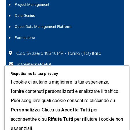
Project Management
Data Genius
Quest Data Management Platform
Formazione
C.so Svizzera 185 10149 - Torino (TO) Italia
info@tecnetdati.it
Rispettiamo la tua privacy
+39 011 7718090
I cookie ci aiutano a migliorare la tua esperienza,
Partita IVA: 05793500017
fornire contenuti personalizzati e analizzare il traffico.
Codice Fiscale: 09205650154
Puoi scegliere quali cookie consentire cliccando su
Registro Imprese di Torino – REA n. 719161
Personalizza
. Clicca su
Accetta Tutti
per
Capitale sociale € 10.400,00 i.v.
acconsentire o su
Rifiuta Tutti
per rifiutare i cookie non
Privacy Policy
essenziali.
Cookie Policy