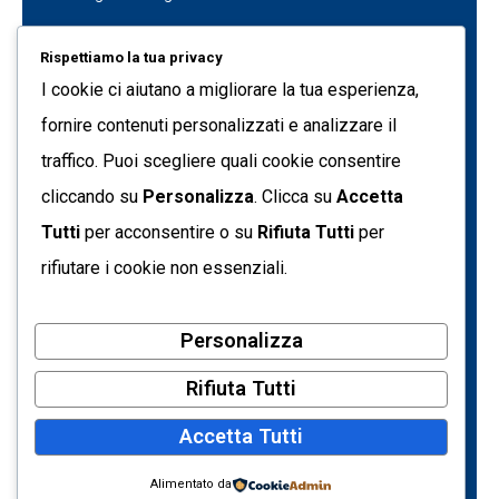
Project Management
Rispettiamo la tua privacy
Data Genius
I cookie ci aiutano a migliorare la tua esperienza,
Quest Data Management Platform
fornire contenuti personalizzati e analizzare il
traffico. Puoi scegliere quali cookie consentire
Formazione
cliccando su
Personalizza
. Clicca su
Accetta
C.so Svizzera 185 10149 - Torino (TO) Italia
Tutti
per acconsentire o su
Rifiuta Tutti
per
info@tecnetdati.it
rifiutare i cookie non essenziali.
+39 011 7718090
Personalizza
Partita IVA: 05793500017
Codice Fiscale: 09205650154
Rifiuta Tutti
Registro Imprese di Torino – REA n. 719161
Accetta Tutti
Capitale sociale € 10.400,00 i.v.
Privacy Policy
Alimentato da