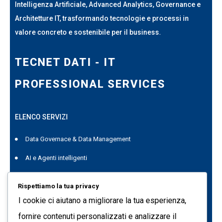
Intelligenza Artificiale, Advanced Analytics, Governance e
Architetture IT, trasformando tecnologie e processi in
valore concreto e sostenibile per il business.
TECNET DATI - IT
PROFESSIONAL SERVICES
ELENCO SERVIZI
Data Governace & Data Management
AI e Agenti intelligenti
Project Management
Rispettiamo la tua privacy
Data Genius
I cookie ci aiutano a migliorare la tua esperienza,
Quest Data Management Platform
fornire contenuti personalizzati e analizzare il