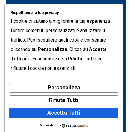
Project Management
Rispettiamo la tua privacy
Data Genius
I cookie ci aiutano a migliorare la tua esperienza,
Quest Data Management Platform
fornire contenuti personalizzati e analizzare il
traffico. Puoi scegliere quali cookie consentire
Formazione
cliccando su
Personalizza
. Clicca su
Accetta
C.so Svizzera 185 10149 - Torino (TO) Italia
Tutti
per acconsentire o su
Rifiuta Tutti
per
info@tecnetdati.it
rifiutare i cookie non essenziali.
+39 011 7718090
Personalizza
Partita IVA: 05793500017
Codice Fiscale: 09205650154
Rifiuta Tutti
Registro Imprese di Torino – REA n. 719161
Accetta Tutti
Capitale sociale € 10.400,00 i.v.
Privacy Policy
Alimentato da