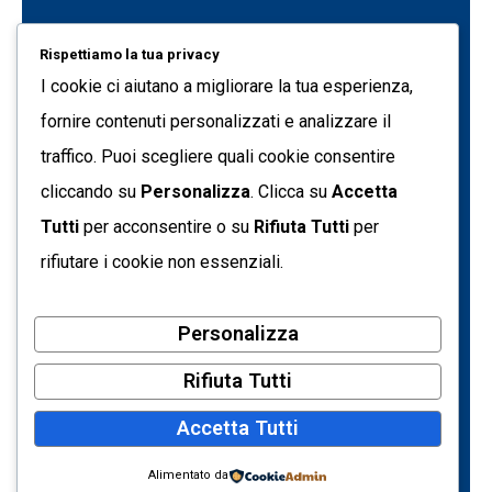
Project Management
Rispettiamo la tua privacy
Data Genius
I cookie ci aiutano a migliorare la tua esperienza,
Quest Data Management Platform
fornire contenuti personalizzati e analizzare il
traffico. Puoi scegliere quali cookie consentire
Formazione
cliccando su
Personalizza
. Clicca su
Accetta
C.so Svizzera 185 10149 - Torino (TO) Italia
Tutti
per acconsentire o su
Rifiuta Tutti
per
info@tecnetdati.it
rifiutare i cookie non essenziali.
+39 011 7718090
Personalizza
Partita IVA: 05793500017
Codice Fiscale: 09205650154
Rifiuta Tutti
Registro Imprese di Torino – REA n. 719161
Accetta Tutti
Capitale sociale € 10.400,00 i.v.
Privacy Policy
Alimentato da