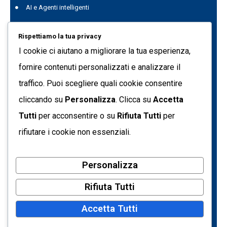
AI e Agenti intelligenti
Project Management
Rispettiamo la tua privacy
Data Genius
I cookie ci aiutano a migliorare la tua esperienza,
Quest Data Management Platform
fornire contenuti personalizzati e analizzare il
traffico. Puoi scegliere quali cookie consentire
Formazione
cliccando su
Personalizza
. Clicca su
Accetta
C.so Svizzera 185 10149 - Torino (TO) Italia
Tutti
per acconsentire o su
Rifiuta Tutti
per
info@tecnetdati.it
rifiutare i cookie non essenziali.
+39 011 7718090
Personalizza
Partita IVA: 05793500017
Codice Fiscale: 09205650154
Rifiuta Tutti
Registro Imprese di Torino – REA n. 719161
Accetta Tutti
Capitale sociale € 10.400,00 i.v.