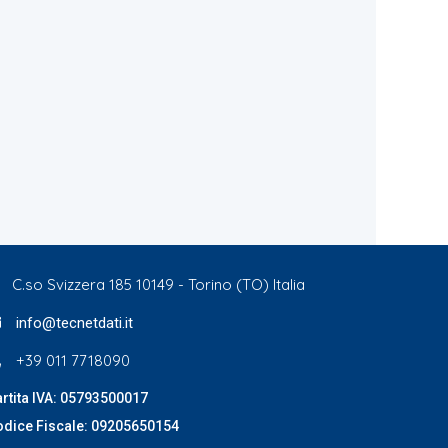
C.so Svizzera 185 10149 - Torino (TO) Italia
info@tecnetdati.it
+39 011 7718090
rtita IVA: 05793500017
odice Fiscale: 09205650154