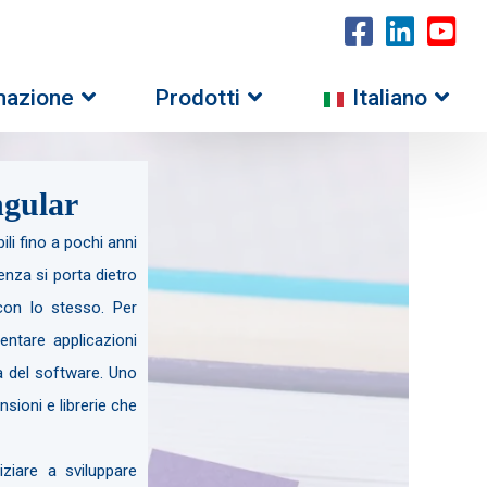
mazione
Prodotti
Italiano
ngular
li fino a pochi anni
enza si porta dietro
 con lo stesso. Per
ntare applicazioni
a del software. Uno
sioni e librerie che
ziare a sviluppare