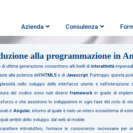
Azienda
Consulenza
For
duzione alla programmazione in A
 di ultima generazione consentono alti livelli di
interattività
impensabi
azie alla potenza dell’
HTML5
e di
Javascript
. Purtroppo questa pot
essità nello sviluppo delle interfacce utente e nell’interazione
esura del codice sono nati diversi
framework
in grado di impleme
sforzo e che assistono lo sviluppatore in ogni fase del ciclo di vit
usati è
Angular
, intorno al quale è nato un intero ecosistema di esten
cipali ambiti dello sviluppo: dal web al mobile.
arattere introduttivo, fornisce le conoscenze necessarie per ini