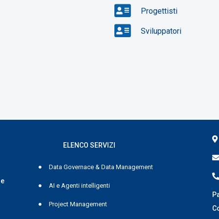
Progettisti
Sviluppatori
ELENCO SERVIZI
Data Governace & Data Management
 e
AI e Agenti intelligenti
Pa
Project Management
C