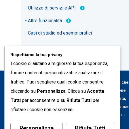
- Utilizzo di servizi e API
- Altre funzionalità
- Casi di studio ed esempi pratici
3 giorni
Rispettiamo la tua privacy
I cookie ci aiutano a migliorare la tua esperienza,
fornire contenuti personalizzati e analizzare il
traffico. Puoi scegliere quali cookie consentire
Tecnet Dati è una società di consulenza informatica che
affianca le organizzazioni nei percorsi di innovazione
cliccando su
Personalizza
. Clicca su
Accetta
digitale. Progettiamo soluzioni evolute in ambito Data,
Tutti
per acconsentire o su
Rifiuta Tutti
per
Intelligenza Artificiale, Advanced Analytics, Governance
rifiutare i cookie non essenziali.
Architetture IT, trasformando tecnologie e processi in
valore concreto e sostenibile per il business.
Personalizza
Rifiuta Tutti